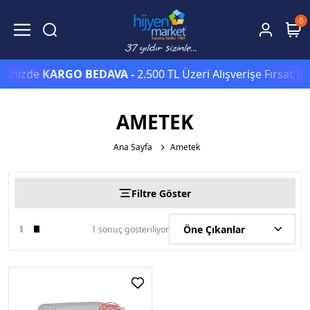
0
erinizde
KARGO BEDAVA -
2.500 TL Üzeri Alışverişe Fırsat Ü
AMETEK
Ana Sayfa
Ametek
Filtre Göster
1 sonuç gösteriliyor