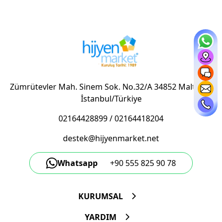
Zümrütevler Mah. Sinem Sok. No.32/A 34852 Maltepe/
İstanbul/Türkiye
02164428899
/
02164418204
destek@hijyenmarket.net
Whatsapp
+90 555 825 90 78
KURUMSAL
YARDIM