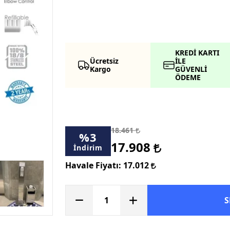
KREDİ KARTI
Ücretsiz
İLE
Kargo
GÜVENLİ
ÖDEME
18.461
%
3
17.908
İndirim
Havale Fiyatı:
17.012
S