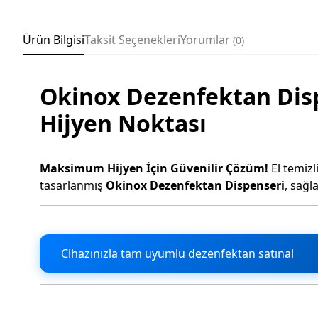
Ürün Bilgisi
Taksit Seçenekleri
Yorumlar
0
Okinox Dezenfektan Disp
Hijyen Noktası
Maksimum Hijyen İçin Güvenilir Çözüm!
El temizl
tasarlanmış
Okinox Dezenfektan Dispenseri
, sağl
Cihazınızla tam uyumlu dezenfektan satınal