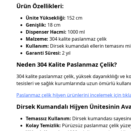
Ürün Özellikleri:
Ünite Yüksekliği:
152 cm
Genişlik:
18 cm
Dispenser Hacmi:
1000 ml
Malzeme:
304 kalite paslanmaz çelik
Kullanım:
Dirsek kumandalı ellerin temasını m
Garanti Süresi:
2 yıl
Neden 304 Kalite Paslanmaz Çelik?
304 kalite paslanmaz çelik, yüksek dayanıklılığı ve 
tesisleri ve sağlık kurumlarında uzun ömürlü kullanı
Paslanmaz çelik hijyen ürünlerini incelemek için tıkl
Dirsek Kumandalı Hijyen Ünitesinin Ava
Temassız Kullanım:
Dirsek kumandası sayesinde
Kolay Temizlik:
Pürüzsüz paslanmaz çelik yüzeyi