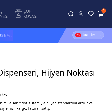
OŞ
ÇÖP
0
NESİ
KOVASI
İndirim!
1.500 TL ve üzeri alışverişlerinizde
KARGO BE
TÜRK LİRASI
ispenseri, Hijyen Noktası
ürkiye
nım ve sabit doz sistemiyle hijyen standardını artırır ve
yle hızlı kargo, faturalı satış.