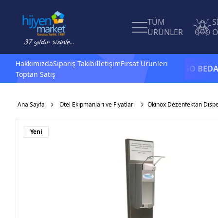
TÜM
S
ÜRÜNLER
Ö
Hakkımızda
Sipariş Takibi
İletişim
Fırsat Ürünleri
1.500 TL ve üzeri alışverişlerinizde
KARGO BEDAVA -
2.5
Toptan Satış
Ana Sayfa
Otel Ekipmanları ve Fiyatları
Okinox Dezenfektan Dispe
Yeni