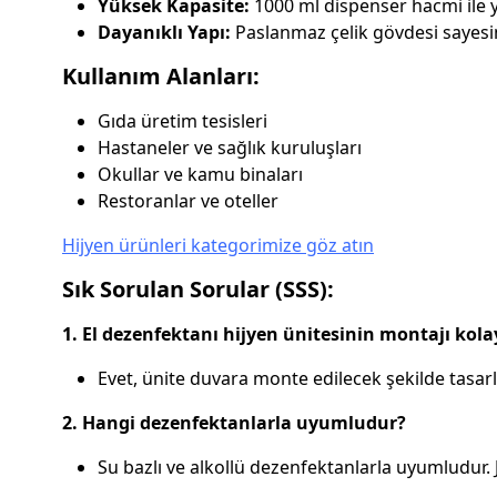
Yüksek Kapasite:
1000 ml dispenser hacmi ile
Dayanıklı Yapı:
Paslanmaz çelik gövdesi sayesin
Kullanım Alanları:
Gıda üretim tesisleri
Hastaneler ve sağlık kuruluşları
Okullar ve kamu binaları
Restoranlar ve oteller
Hijyen ürünleri kategorimize göz atın
Sık Sorulan Sorular (SSS):
1. El dezenfektanı hijyen ünitesinin montajı kola
Evet, ünite duvara monte edilecek şekilde tasarla
2. Hangi dezenfektanlarla uyumludur?
Su bazlı ve alkollü dezenfektanlarla uyumludur. 