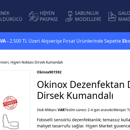
İNEK
HİJYEN
SABUNLUK
GAL
LDÜRÜCÜ
PASPASI
MODELLERİ
MAKİ
00 TL Üzeri Alışverişe Fırsat Ürünlerinde Sepette
Ekstra %5 
nseri, Hijyen Noktası Dirsek Kumandalı
Okinox
901592
Okinox Dezenfektan D
Dirsek Kumandalı
Stok Miktarı:
VAR
Teslim süresi: 2-4 gün arasıdır.
Menşei: T
Fotoselli sensörlü dezenfektanlık; temassız kulla
maliyet tasarrufu sağlar. Hijyen Market güvencesi