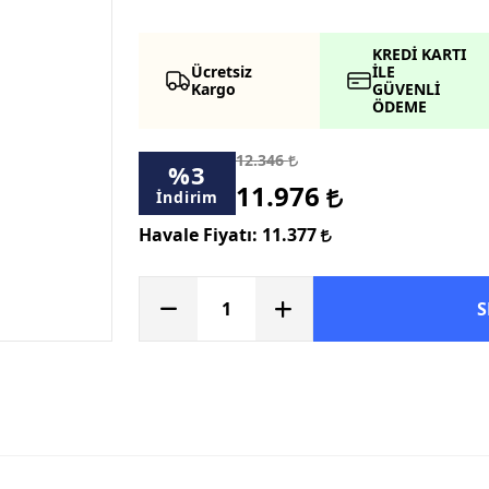
KREDİ KARTI
Ücretsiz
İLE
Kargo
GÜVENLİ
ÖDEME
12.346
%
3
11.976
İndirim
Havale Fiyatı:
11.377
S