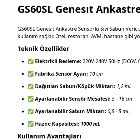
GS60SL Genesıt Ankastre S
GS60SL Genesıt Ankastre Sensörlü Sıvı Sabun Verici, 
kullanım sağlar. Otel, restoran, AVM, hastane gibi yoğ
Teknik Özellikler
✅
Elektrikli Besleme:
220V-240V 50Hz (DC6V, 
✅
Fabrika Sensör Ayarı:
10 cm
✅
Dağıtılan Sabun/Köpük Miktarı:
1,2 mL
✅
Ayarlanabilir Sensör Mesafesi:
5 - 16 cm
✅
Ayarlanabilir Sabun Miktarı:
0,5 - 5 mL
✅
Hazne Kapasitesi:
1000 mL
Kullanım Avantajları