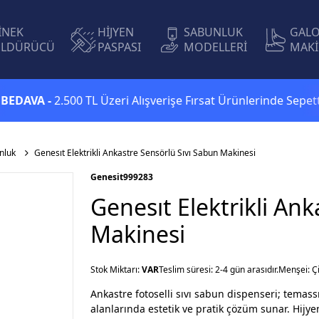
İNEK
HİJYEN
SABUNLUK
GAL
LDÜRÜCÜ
PASPASI
MODELLERİ
MAKİ
 -
2.500 TL Üzeri Alışverişe Fırsat Ürünlerinde Sepette
Ekstr
nluk
Genesıt Elektrikli Ankastre Sensörlü Sıvı Sabun Makinesi
Genesit
999283
Genesıt Elektrikli An
Makinesi
Stok Miktarı:
VAR
Teslim süresi: 2-4 gün arasıdır.
Menşei: Ç
Ankastre fotoselli sıvı sabun dispenseri; temass
alanlarında estetik ve pratik çözüm sunar. Hijyen