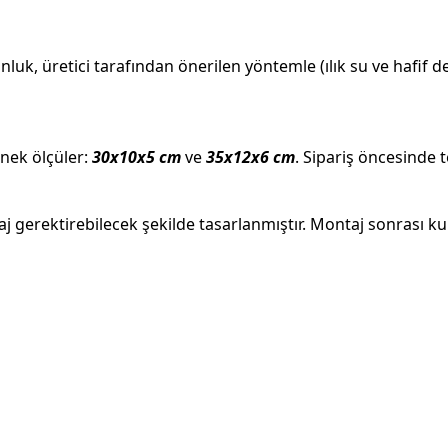
nluk, üretici tarafından önerilen yöntemle (ılık su ve hafif d
rnek ölçüler:
30x10x5 cm
ve
35x12x6 cm
. Sipariş öncesinde t
j gerektirebilecek şekilde tasarlanmıştır. Montaj sonrası k