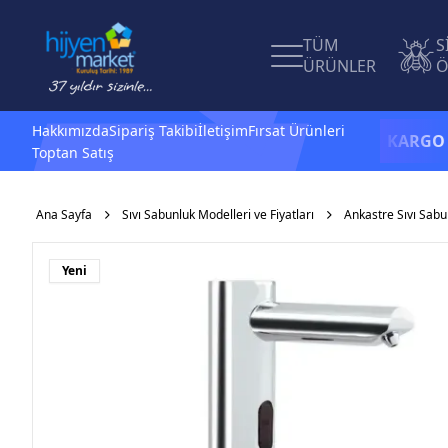
TÜM
S
ÜRÜNLER
Ö
Hakkımızda
Sipariş Takibi
İletişim
Fırsat Ürünleri
1.500 TL ve üzeri alışverişlerinizde
KARGO BEDAVA
Toptan Satış
Ana Sayfa
Sıvı Sabunluk Modelleri ve Fiyatları
Ankastre Sıvı Sabu
Yeni