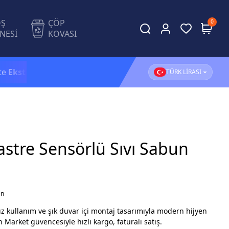
OŞ
ÇÖP
0
NESİ
KOVASI
a %5 İndirim!
1.500 TL ve üzeri alışverişlerinizde
KARG
TÜRK LİRASI
kastre Sensörlü Sıvı Sabun
in
ız kullanım ve şık duvar içi montaj tasarımıyla modern hijyen
 Market güvencesiyle hızlı kargo, faturalı satış.