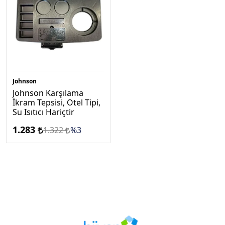
Johnson
Johnson Karşılama
İkram Tepsisi, Otel Tipi,
Su Isıtıcı Hariçtir
1.283
1.322
%3