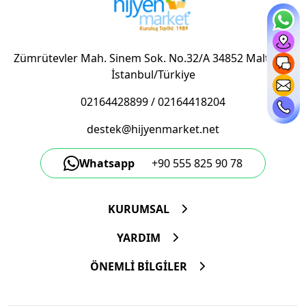
Zümrütevler Mah. Sinem Sok. No.32/A 34852 Maltepe/
İstanbul/Türkiye
02164428899
/
02164418204
destek@hijyenmarket.net
Whatsapp
+90 555 825 90 78
KURUMSAL
YARDIM
ÖNEMLİ BİLGİLER