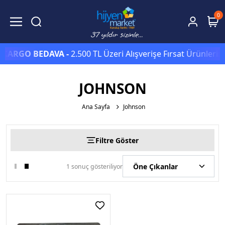
0
KARGO BEDAVA -
2.500 TL Üzeri Alışverişe Fırsat Ürünlerin
JOHNSON
Ana Sayfa
Johnson
Filtre Göster
1 sonuç gösteriliyor