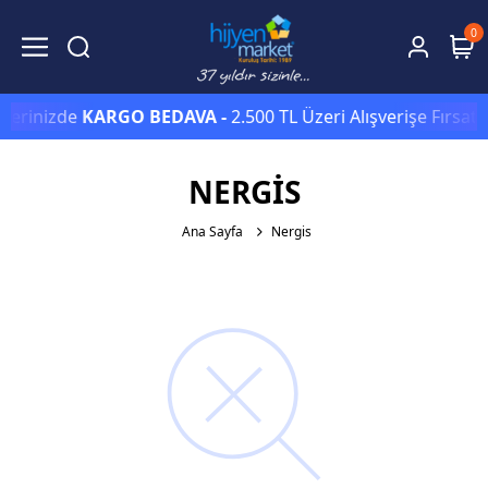
0
şlerinizde
KARGO BEDAVA -
2.500 TL Üzeri Alışverişe Fırsat
NERGIS
Ana Sayfa
Nergis