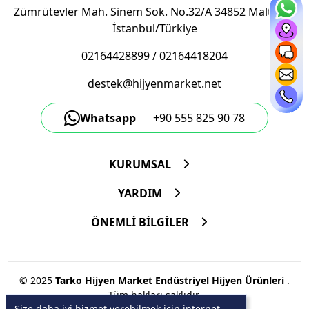
Zümrütevler Mah. Sinem Sok. No.32/A 34852 Maltepe/
İstanbul/Türkiye
02164428899
/
02164418204
destek@hijyenmarket.net
Whatsapp
+90 555 825 90 78
KURUMSAL
YARDIM
ÖNEMLİ BİLGİLER
© 2025
Tarko Hijyen Market Endüstriyel Hijyen Ürünleri
.
Tüm hakları saklıdır.
Size daha iyi hizmet verebilmek için internet