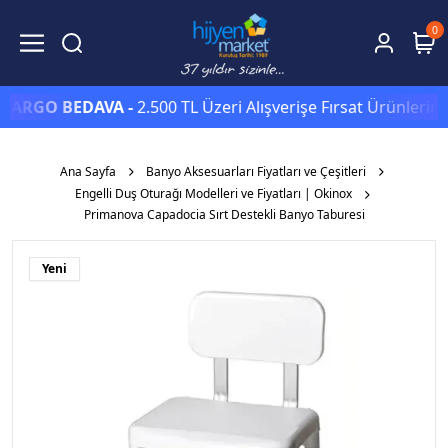
0
RGO BEDAVA -
2.500 TL Üzeri Alışverişe Fırsat Ürünlerinde 
Ana Sayfa
Banyo Aksesuarları Fiyatları ve Çeşitleri
Engelli Duş Oturağı Modelleri ve Fiyatları | Okinox
Primanova Capadocia Sırt Destekli Banyo Taburesi
Yeni