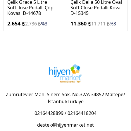
Çelik Grace 5 Litre
Çelik Della 50 Litre Oval
Softclose Pedallı Çöp
Soft Close Pedallı Kova
Kovası D-14678
D-15345
2.654
11.360
2.736
%3
11.711
%3
Zümrütevler Mah. Sinem Sok. No.32/A 34852 Maltepe/
İstanbul/Türkiye
02164428899
/
02164418204
destek@hijyenmarket.net