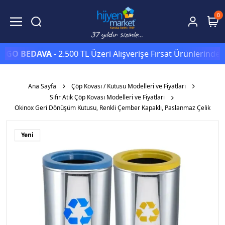
0
O BEDAVA -
2.500 TL Üzeri Alışverişe Fırsat Ürünlerinde Sep
Ana Sayfa
Çöp Kovası / Kutusu Modelleri ve Fiyatları
Sıfır Atık Çöp Kovası Modelleri ve Fiyatları
Okinox Geri Dönüşüm Kutusu, Renkli Çember Kapaklı, Paslanmaz Çelik
Yeni