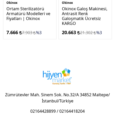
Okinox
Okinox
Ortam Sterilizatörü
Okinox Galoş Makinesi,
Armatürü Modelleri ve
Antrasi̇t Renk
Fiyatları | Okinox
Galoşmatik Ücretsi̇z
KARGO
7.666
20.663
7.903
%3
21.302
%3
Zümrütevler Mah. Sinem Sok. No.32/A 34852 Maltepe/
İstanbul/Türkiye
02164428899
/
02164418204