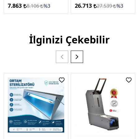
7.863
26.713
8.106
%3
27.539
%3
İlginizi Çekebilir