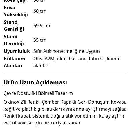
Kova Çapı
30 cm
Kova
60 cm
Yüksekliği
Stand
69.5 cm
Genişliği
Stand
35 cm
Derinliği
Uyumluluk
Sıfır Atık Yönetmeliğine Uygun
Kullanım
Ofis, AVM, okul, hastane, fabrika, kamu
Alanları
alanları
Ürün Uzun Açıklaması
Çevre Dostu İki Bölmeli Tasarım
Okinox 2’li Renkli Çember Kapaklı Geri Dönüşüm Kovası,
kağıt ve plastik gibi atıkları aynı anda ayrıştırmayı sağlar.
Renkli kapak sistemi, doğru atık yönetimini kolaylaştırır
ve kullanıcılar için hızlı erişim sunar.