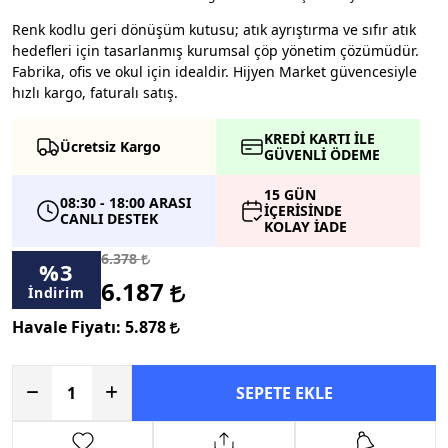
Renk kodlu geri dönüşüm kutusu; atık ayrıştırma ve sıfır atık
hedefleri için tasarlanmış kurumsal çöp yönetim çözümüdür.
Fabrika, ofis ve okul için idealdir. Hijyen Market güvencesiyle
hızlı kargo, faturalı satış.
KREDİ KARTI İLE
Ücretsiz Kargo
GÜVENLİ ÖDEME
15 GÜN
08:30 - 18:00 ARASI
İÇERİSİNDE
CANLI DESTEK
KOLAY İADE
6.378
%
3
6.187
İndirim
Havale Fiyatı:
5.878
SEPETE EKLE