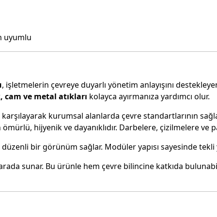
am uyumlu
u
, işletmelerin çevreye duyarlı yönetim anlayışını destekley
k, cam ve metal atıkları
kolayca ayırmanıza yardımcı olur.
i karşılayarak kurumsal alanlarda çevre standartlarının sağ
mürlü, hijyenik ve dayanıklıdır. Darbelere, çizilmelere ve p
üzenli bir görünüm sağlar. Modüler yapısı sayesinde tekli ya
bir arada sunar. Bu ürünle hem çevre bilincine katkıda bulu