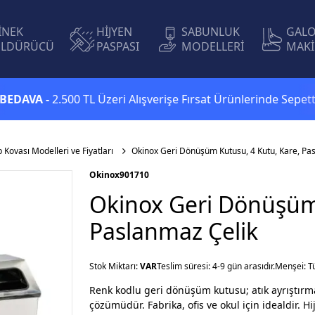
İNEK
HİJYEN
SABUNLUK
GAL
LDÜRÜCÜ
PASPASI
MODELLERİ
MAKİ
A -
2.500 TL Üzeri Alışverişe Fırsat Ürünlerinde Sepette
Ekstr
p Kovası Modelleri ve Fiyatları
Okinox Geri Dönüşüm Kutusu, 4 Kutu, Kare, Pa
Okinox
901710
Okinox Geri Dönüşüm 
Paslanmaz Çelik
Stok Miktarı:
VAR
Teslim süresi: 4-9 gün arasıdır.
Menşei: T
Renk kodlu geri dönüşüm kutusu; atık ayrıştırma
çözümüdür. Fabrika, ofis ve okul için idealdir. Hi