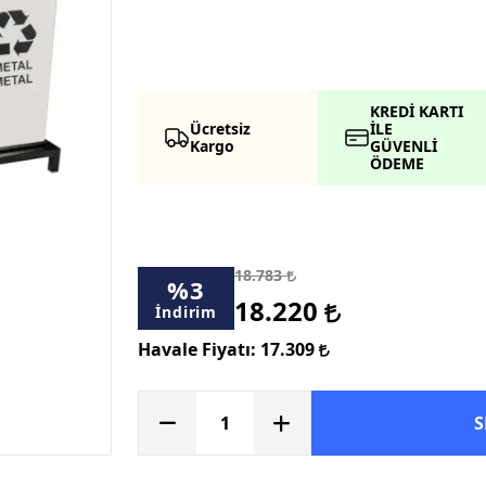
KREDİ KARTI
Ücretsiz
İLE
Kargo
GÜVENLİ
ÖDEME
18.783
%
3
18.220
İndirim
Havale Fiyatı:
17.309
S