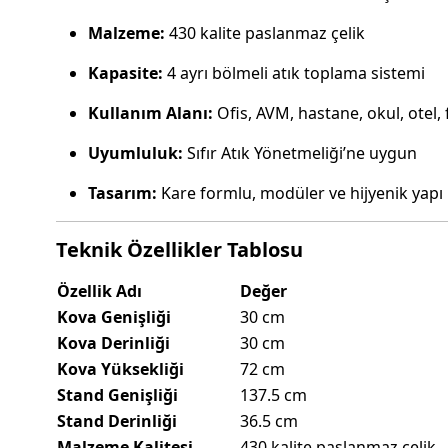
Malzeme:
430 kalite paslanmaz çelik
Kapasite:
4 ayrı bölmeli atık toplama sistemi
Kullanım Alanı:
Ofis, AVM, hastane, okul, otel, 
Uyumluluk:
Sıfır Atık Yönetmeliği’ne uygun
Tasarım:
Kare formlu, modüler ve hijyenik yapı
Teknik Özellikler Tablosu
Özellik Adı
Değer
Kova Genişliği
30 cm
Kova Derinliği
30 cm
Kova Yüksekliği
72 cm
Stand Genişliği
137.5 cm
Stand Derinliği
36.5 cm
Malzeme Kalitesi
430 kalite paslanmaz çelik