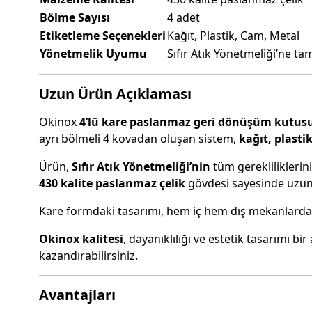
Bölme Sayısı
4 adet
Etiketleme Seçenekleri
Kağıt, Plastik, Cam, Metal
Yönetmelik Uyumu
Sıfır Atık Yönetmeliği’ne t
Uzun Ürün Açıklaması
Okinox
4’lü kare paslanmaz geri dönüşüm kutus
ayrı bölmeli 4 kovadan oluşan sistem,
kağıt, plasti
Ürün,
Sıfır Atık Yönetmeliği’nin
tüm gerekliliklerin
430 kalite paslanmaz çelik
gövdesi sayesinde uzun ö
Kare formdaki tasarımı, hem iç hem dış mekanlarda d
Okinox kalitesi
, dayanıklılığı ve estetik tasarımı 
kazandırabilirsiniz.
Avantajları