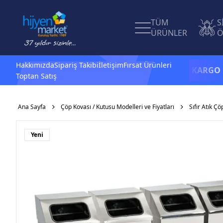
TÜM
S
ÜRÜNLER
Ö
Hakkımızda
Sipariş Takibi
İletişim
Fırsat Ürünleri
1.500 TL ve üzeri alışverişlerinizde
KARGO BEDAV
Toptan Satış
Ana Sayfa
Çöp Kovası / Kutusu Modelleri ve Fiyatları
Sıfır Atık Çö
Yeni