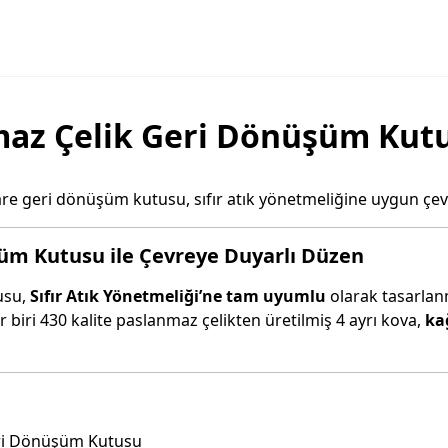
maz Çelik Geri Dönüşüm Kut
kare geri dönüşüm kutusu, sıfır atık yönetmeliğine uygun çe
üm Kutusu ile Çevreye Duyarlı Düzen
usu,
Sıfır Atık Yönetmeliği’ne tam uyumlu
olarak tasarlanmı
r biri 430 kalite paslanmaz çelikten üretilmiş 4 ayrı kova,
ka
eri Dönüşüm Kutusu