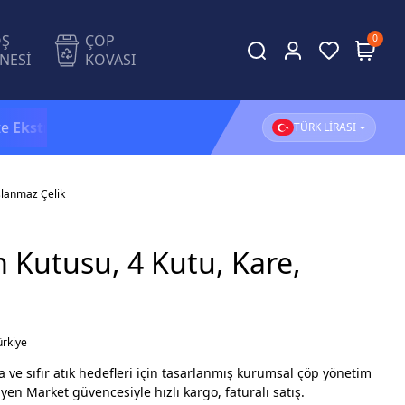
OŞ
ÇÖP
0
NESİ
KOVASI
a %5 İndirim!
1.500 TL ve üzeri alışverişlerinizde
KAR
TÜRK LİRASI
slanmaz Çelik
Kutusu, 4 Kutu, Kare,
ürkiye
 ve sıfır atık hedefleri için tasarlanmış kurumsal çöp yönetim
jyen Market güvencesiyle hızlı kargo, faturalı satış.