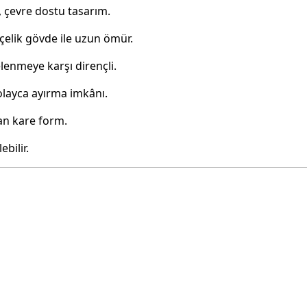
 çevre dostu tasarım.
çelik gövde ile uzun ömür.
elenmeye karşı dirençli.
olayca ayırma imkânı.
n kare form.
bilir.