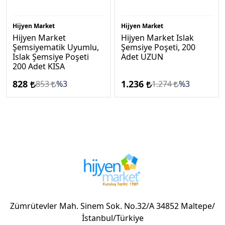
Hijyen Market
Hijyen Market
Hijyen Market
Hijyen Market Islak
Şemsiyematik Uyumlu,
Şemsiye Poşeti, 200
Islak Şemsiye Poşeti
Adet UZUN
200 Adet KISA
828
1.236
853
%3
1.274
%3
Zümrütevler Mah. Sinem Sok. No.32/A 34852 Maltepe/
İstanbul/Türkiye