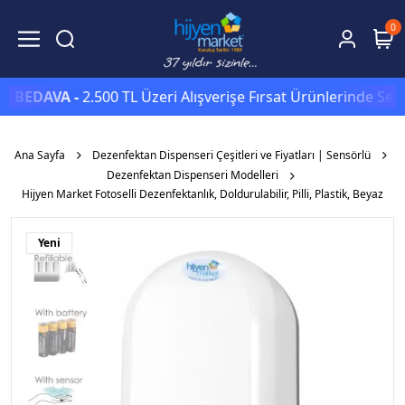
0
DAVA -
2.500 TL Üzeri Alışverişe Fırsat Ürünlerinde Sepette
Ana Sayfa
Dezenfektan Dispenseri Çeşitleri ve Fiyatları | Sensörlü
Dezenfektan Dispenseri Modelleri
Hijyen Market Fotoselli Dezenfektanlık, Doldurulabilir, Pilli, Plastik, Beyaz
Yeni