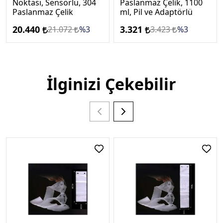
Noktası, Sensörlü, 304
Paslanmaz Çelik, 1100
Paslanmaz Çelik
ml, Pil ve Adaptörlü
20.440
3.321
21.072
%3
3.423
%3
İlginizi Çekebilir