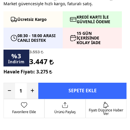
Market güvencesiyle hızlı kargo, faturalı satış.
KREDİ KARTI İLE
Ücretsiz Kargo
GÜVENLİ ÖDEME
15 GÜN
08:30 - 18:00 ARASI
İÇERİSİNDE
CANLI DESTEK
KOLAY İADE
3.553
%
3
3.447
İndirim
Havale Fiyatı:
3.275
SEPETE EKLE
Fiyatı Düşünce Haber
Favorilere Ekle
Ürünü Paylaş
Ver