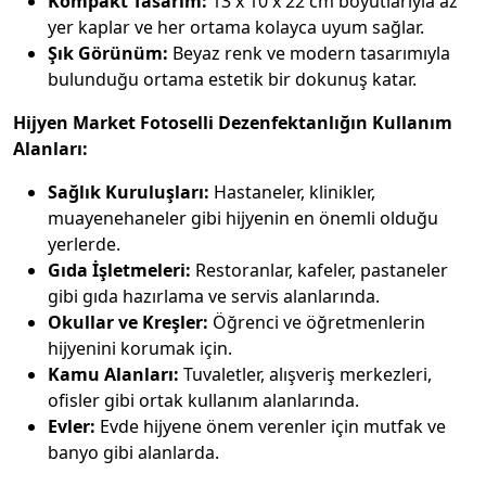
Kompakt Tasarım:
13 x 10 x 22 cm boyutlarıyla az
yer kaplar ve her ortama kolayca uyum sağlar.
Şık Görünüm:
Beyaz renk ve modern tasarımıyla
bulunduğu ortama estetik bir dokunuş katar.
Hijyen Market Fotoselli Dezenfektanlığın Kullanım
Alanları:
Sağlık Kuruluşları:
Hastaneler, klinikler,
muayenehaneler gibi hijyenin en önemli olduğu
yerlerde.
Gıda İşletmeleri:
Restoranlar, kafeler, pastaneler
gibi gıda hazırlama ve servis alanlarında.
Okullar ve Kreşler:
Öğrenci ve öğretmenlerin
hijyenini korumak için.
Kamu Alanları:
Tuvaletler, alışveriş merkezleri,
ofisler gibi ortak kullanım alanlarında.
Evler:
Evde hijyene önem verenler için mutfak ve
banyo gibi alanlarda.