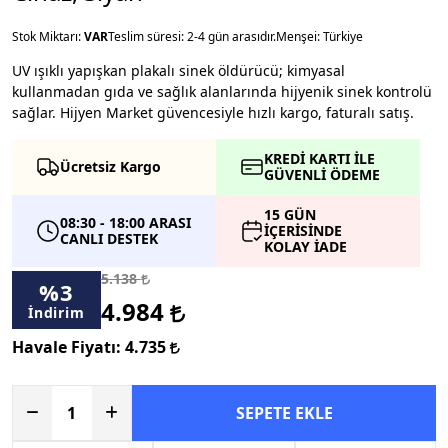
Stok Miktarı:
VAR
Teslim süresi: 2-4 gün arasıdır.
Menşei: Türkiye
UV ışıklı yapışkan plakalı sinek öldürücü; kimyasal
kullanmadan gıda ve sağlık alanlarında hijyenik sinek kontrolü
sağlar. Hijyen Market güvencesiyle hızlı kargo, faturalı satış.
KREDİ KARTI İLE
Ücretsiz Kargo
GÜVENLİ ÖDEME
15 GÜN
08:30 - 18:00 ARASI
İÇERİSİNDE
CANLI DESTEK
KOLAY İADE
5.138
%
3
4.984
İndirim
Havale Fiyatı:
4.735
SEPETE EKLE