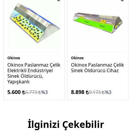
Okinox
Okinox
Okinox Paslanmaz Çelik
Okinox Paslanmaz Çelik
Elektrikli Endüstriyel
Sinek Öldürücü Cihaz
Sinek Öldürücü,
Yapışkanlı
5.600
8.898
5.773
%3
9.173
%3
İlginizi Çekebilir