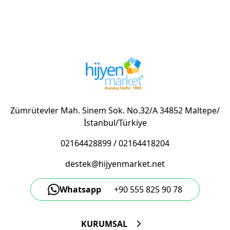
Zümrütevler Mah. Sinem Sok. No.32/A 34852 Maltepe/
İstanbul/Türkiye
02164428899
/
02164418204
destek@hijyenmarket.net
Whatsapp
+90 555 825 90 78
KURUMSAL