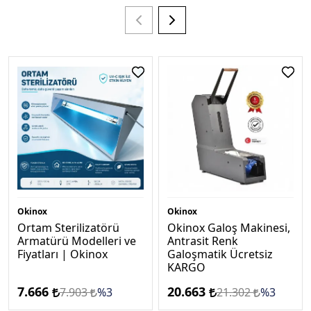
Okinox
Okinox
Ortam Sterilizatörü
Okinox Galoş Makinesi,
Armatürü Modelleri ve
Antrasi̇t Renk
Fiyatları | Okinox
Galoşmatik Ücretsi̇z
KARGO
7.666
20.663
7.903
%3
21.302
%3