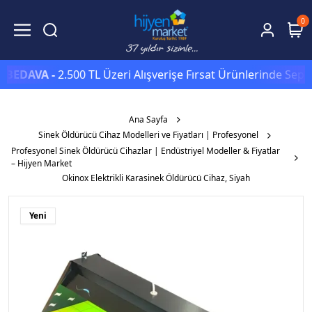
0
AVA -
2.500 TL Üzeri Alışverişe Fırsat Ürünlerinde Sepette
Ek
Ana Sayfa
Sinek Öldürücü Cihaz Modelleri ve Fiyatları | Profesyonel
Profesyonel Sinek Öldürücü Cihazlar | Endüstriyel Modeller & Fiyatlar
– Hijyen Market
Okinox Elektrikli Karasinek Öldürücü Cihaz, Siyah
Yeni