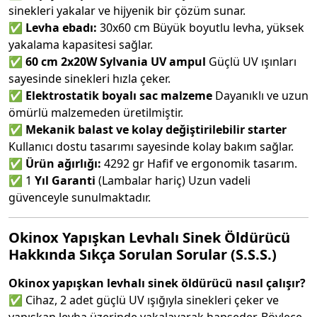
sinekleri yakalar ve hijyenik bir çözüm sunar.
✅
Levha ebadı:
30x60 cm Büyük boyutlu levha, yüksek
yakalama kapasitesi sağlar.
✅
60 cm 2x20W Sylvania UV ampul
Güçlü UV ışınları
sayesinde sinekleri hızla çeker.
✅
Elektrostatik boyalı sac malzeme
Dayanıklı ve uzun
ömürlü malzemeden üretilmiştir.
✅
Mekanik balast ve kolay değiştirilebilir starter
Kullanıcı dostu tasarımı sayesinde kolay bakım sağlar.
✅
Ürün ağırlığı:
4292 gr Hafif ve ergonomik tasarım.
✅ 1
Yıl Garanti
(Lambalar hariç) Uzun vadeli
güvenceyle sunulmaktadır.
Okinox Yapışkan Levhalı Sinek Öldürücü
Hakkında Sıkça Sorulan Sorular (S.S.S.)
Okinox yapışkan levhalı sinek öldürücü nasıl çalışır?
✅ Cihaz, 2 adet güçlü UV ışığıyla sinekleri çeker ve