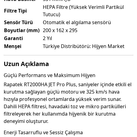
HEPA Filtre (Yüksek Verimli Partikül
Filtre Tipi
Tutucu)
Sensör Türü
Otomatik el algılama sensörü
Boyutlar (mm)
200 x 162 x 295
Garanti
2 Yıl
Menşei
Türkiye Distribütörü: Hijyen Market
Uzun Açıklama
Güçlü Performans ve Maksimum Hijyen
Rapatek RT2000HA JET Pro Plus, saniyeler içinde etkili el
kurutma sağlayan güçlü motoru ve 325 km/s hava
hızıyla profesyonel ortamlarda yüksek verim sunar.
Dahili HEPA filtresi, havadaki toz ve mikro partikülleri
filtreleyerek her kullanımda hijyenik bir kurutma
deneyimi oluşturur.
Enerji Tasarruflu ve Sessiz Çalışma