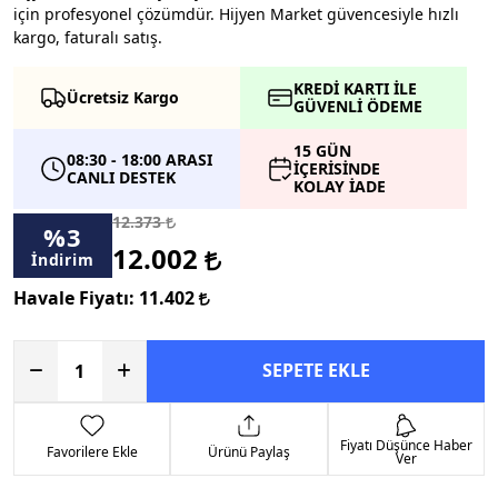
için profesyonel çözümdür. Hijyen Market güvencesiyle hızlı
kargo, faturalı satış.
KREDİ KARTI İLE
Ücretsiz Kargo
GÜVENLİ ÖDEME
15 GÜN
08:30 - 18:00 ARASI
İÇERİSİNDE
CANLI DESTEK
KOLAY İADE
12.373
%
3
12.002
İndirim
Havale Fiyatı:
11.402
SEPETE EKLE
Fiyatı Düşünce Haber
Favorilere Ekle
Ürünü Paylaş
Ver