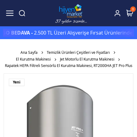
0
BEDAVA -
2.500 TL Üzeri Alışverişe Fırsat Ürünlerinde Sepet
Ana Sayfa
Temizlik Ürünleri Çeşitleri ve Fiyatları
El Kurutma Makinesi
Jet Motorlu El Kurutma Makinesi
Rapatek HEPA Filtreli Sensörlü El Kurutma Makinesi, RT2000HA JET Pro Plus
Yeni