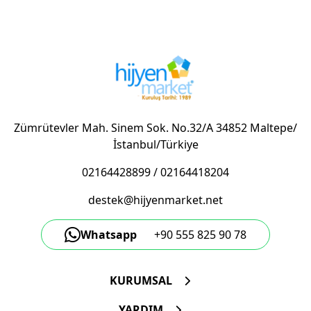
Zümrütevler Mah. Sinem Sok. No.32/A 34852 Maltepe/
İstanbul/Türkiye
02164428899
/
02164418204
destek@hijyenmarket.net
Whatsapp
+90 555 825 90 78
KURUMSAL
YARDIM