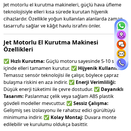
Jet motorlu el kurutma makineleri, güçlü hava üfleme
teknolojisiyle elleri kısa sürede kurutan hijyenik
cihazlardır. Özellikle yoğun kullanılan alanlarda zaman
tasarrufu sağlar ve kâğıt havlu israfını önler.
Jet Motorlu El Kurutma Makinesi
Özellikleri
✅
Hızlı Kurutma:
Güçlü motoru sayesinde 5-10 saniye
içinde elleri tamamen kurutur. ✅
Hijyenik Kullanım:
Temassız sensör teknolojisi ile çalışır, böylece çapraz
bulaşma riskini en aza indirir. ✅
Enerji Verimliliği:
Düşük enerji tüketimi ile çevre dostudur. ✅
Dayanıklı
Tasarım:
Paslanmaz çelik veya sağlam ABS plastik
gövdeli modeller mevcuttur. ✅
Sessiz Çalışma:
Gelişmiş ses izolasyonu ile rahatsız edici gürültüyü
minimuma indirir. ✅
Kolay Montaj:
Duvara monte
edilebilir ve kurulumu oldukça basittir.