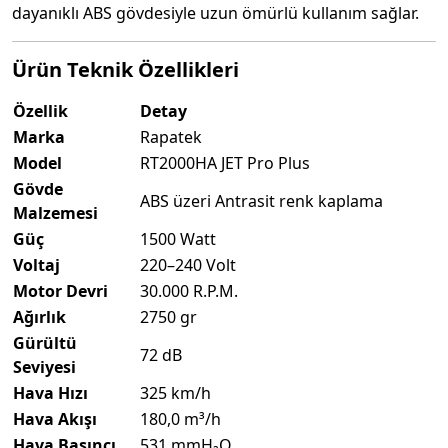
dayanıklı ABS gövdesiyle uzun ömürlü kullanım sağlar.
Ürün Teknik Özellikleri
Özellik
Detay
Marka
Rapatek
Model
RT2000HA JET Pro Plus
Gövde
ABS üzeri Antrasit renk kaplama
Malzemesi
Güç
1500 Watt
Voltaj
220–240 Volt
Motor Devri
30.000 R.P.M.
Ağırlık
2750 gr
Gürültü
72 dB
Seviyesi
Hava Hızı
325 km/h
Hava Akışı
180,0 m³/h
Hava Basıncı
531 mmH₂O