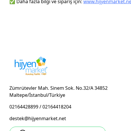
✅ Daha fazla bilgi ve sipariş için:
www.hijyenmarket.ne
Zümrütevler Mah. Sinem Sok. No.32/A 34852
Maltepe/İstanbul/Türkiye
02164428899
/
02164418204
destek@hijyenmarket.net