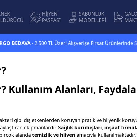
İNEK
HİJYEN
SABUNLUK
GAL
LDÜRÜCÜ
PASPASI
MODELLERİ
MAKİ
BEDAVA -
2.500 TL Üzeri Alışverişe Fırsat Ürünlerinde Sepett
r?
? Kullanım Alanları, Faydala
 bakteri gibi dış etkenlerden koruyan pratik ve hijyenik koru
laylaştıran ekipmanlardır.
Sağlık kuruluşları
,
inşaat firmal
birçok alanda
temizlik ve hijyen
amacıyla kullanılmaktadır.