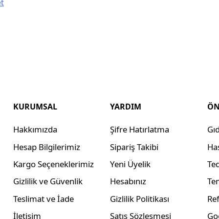
t
KURUMSAL
YARDIM
ÖN
Hakkımızda
Şifre Hatırlatma
Gıd
Hesap Bilgilerimiz
Sipariş Takibi
Ha
Kargo Seçeneklerimiz
Yeni Üyelik
Ted
Gizlilik ve Güvenlik
Hesabınız
Tem
Teslimat ve İade
Gizlilik Politikası
Ref
İletişim
Satış Sözleşmesi
Go