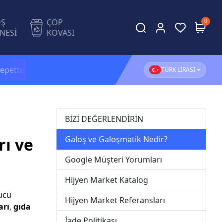
OŞ
ÇÖP
0
NESİ
KOVASI
e
Ekstra %5 İndirim!
1.500 TL ve üzeri alışverişleriniz
TÜRK LİRASI
BİZİ DEĞERLENDİRİN
rı ve
Galoş ve Galoşmatik Nedir?
Google Müşteri Yorumları
Hijyen Market Katalog
yucu
Hijyen Market Referansları
arı
,
gıda
İade Politikası