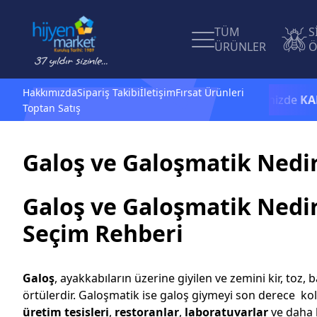
TÜM
S
ÜRÜNLER
Ö
Hakkımızda
Sipariş Takibi
İletişim
Fırsat Ürünleri
1.500 TL ve üzeri alışverişlerinizde
KARGO 
Toptan Satış
Galoş ve Galoşmatik Nedi
Galoş ve Galoşmatik Nedir
Seçim Rehberi
Galoş
, ayakkabıların üzerine giyilen ve zemini kir, toz,
örtülerdir. Galoşmatik ise galoş giymeyi son derece ko
üretim tesisleri
,
restoranlar
,
laboratuvarlar
ve daha 