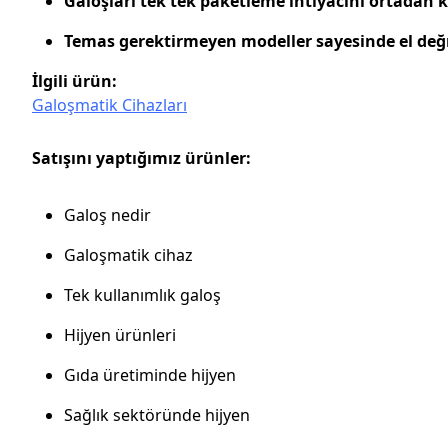
Galoşları tek tek paketleme ihtiyacını ortadan ka
Temas gerektirmeyen modeller sayesinde el de
İlgili ürün:
Galoşmatik Cihazları
Satışını yaptığımız ürünler:
Galoş nedir
Galoşmatik cihaz
Tek kullanımlık galoş
Hijyen ürünleri
Gıda üretiminde hijyen
Sağlık sektöründe hijyen