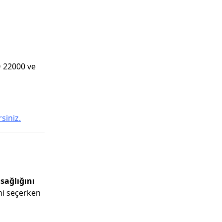
O 22000 ve
siniz.
 sağlığını
ni seçerken