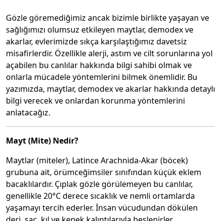
Gözle göremediğimiz ancak bizimle birlikte yaşayan ve
sağlığımızı olumsuz etkileyen maytlar, demodex ve
akarlar, evlerimizde sıkça karşılaştığımız davetsiz
misafirlerdir. Özellikle alerji, astım ve cilt sorunlarına yol
açabilen bu canlılar hakkında bilgi sahibi olmak ve
onlarla mücadele yöntemlerini bilmek önemlidir. Bu
yazımızda, maytlar, demodex ve akarlar hakkında detaylı
bilgi verecek ve onlardan korunma yöntemlerini
anlatacağız.
Mayt (Mite) Nedir?
Maytlar (miteler), Latince Arachnida-Akar (böcek)
grubuna ait, örümceğimsiler sınıfından küçük eklem
bacaklılardır. Çıplak gözle görülemeyen bu canlılar,
genellikle 20°C derece sıcaklık ve nemli ortamlarda
yaşamayı tercih ederler. İnsan vücudundan dökülen
deri, saç, kıl ve kepek kalıntılarıyla beslenirler.