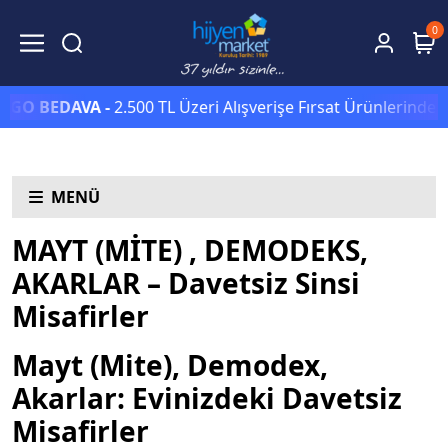
0
GO BEDAVA -
2.500 TL Üzeri Alışverişe Fırsat Ürünlerinde Se
MENÜ
MAYT (MİTE) , DEMODEKS,
AKARLAR – Davetsiz Sinsi
Misafirler
Mayt (Mite), Demodex,
Akarlar: Evinizdeki Davetsiz
Misafirler