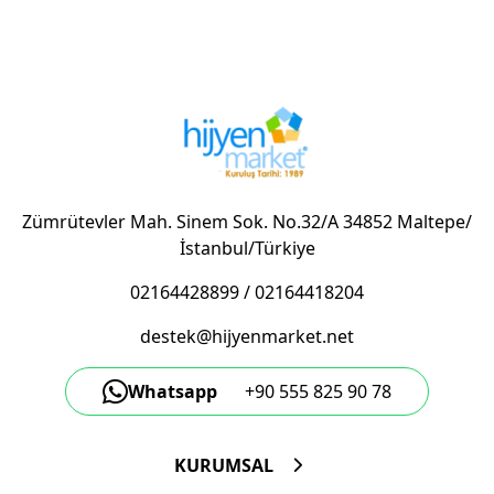
Zümrütevler Mah. Sinem Sok. No.32/A 34852 Maltepe/
İstanbul/Türkiye
02164428899
/
02164418204
destek@hijyenmarket.net
Whatsapp
+90 555 825 90 78
KURUMSAL